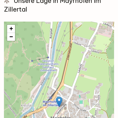
Unsere Lage in Mayrhofen im
Zillertal
+
−